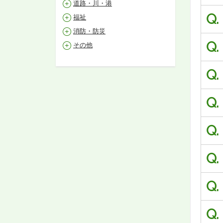
道路・川・港
Q.
福祉
消防・防災
Q.
その他
Q.
Q.
Q.
Q.
Q.
Q.