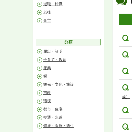
退職・転職
老後
死亡
Q.
分類
届出・証明
Q.
子育て・教育
産業
Q.
税
観光・文化・施設
Q.
市政
成】
環境
Q.
都市・住宅
交通・水道
Q.
健康・医療・衛生