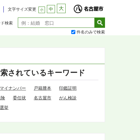
大
中
文字サイズ変更
小
ード検索
件名のみで検索
検索されているキーワード
マイナンバー
戸籍謄本
印鑑証明
保険
委任状
名古屋市
がん検診
選挙