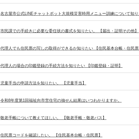
名古屋市公式LINEチャットボット大規模災害時用メニュー訓練について知り
市民課での手続きに必要な委任状の書式を知りたい。 【届出・証明その他】
代理人でも住民票の写しの取得ができるか知りたい 【住民基本台帳・住民票
代理人の場合の印鑑登録の手続方法を知りたい 【印鑑登録・証明】
児童手当の申請方法を知りたい。 【児童手当】
令和8年度第1回福祉向市営住宅の抽せん結果はいつわかりますか。
敬老手帳について教えてほしい。 【敬老手帳・敬老パス】
住民票コードを確認したい。 【住民基本台帳・住民票】