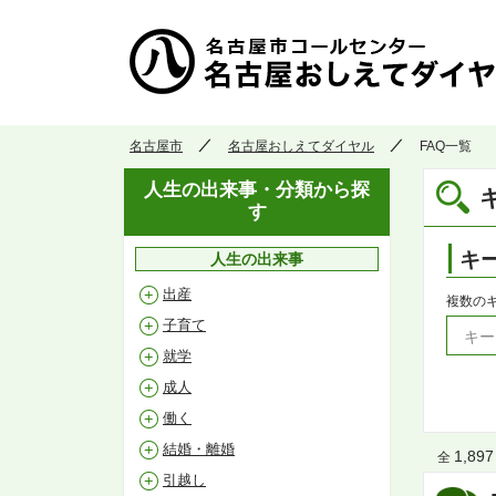
名古屋市
名古屋おしえてダイヤル
FAQ一覧
人生の出来事・分類から探
す
キ
人生の出来事
出産
複数の
子育て
就学
成人
働く
結婚・離婚
1,897
全
引越し