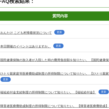
FAQ検索結果：
質問内容
更新
おんたけ こども村帰着状況について
更新
本日開催のイベントはありますか。
国民健康保険の加入者が入院した時の費用負担額を知りたい。 【国民健康保
ひとり親家庭等医療費助成制度の所得制限について知りたい。 【ひとり親
更新
更新
福祉給付金支給制度の所得制限について知りたい。 【福祉給付金】
障害者医療費助成制度の所得制限について知りたい。 【障害者医療費助成】