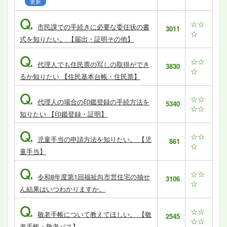
更新
Q.
☆☆
市民課での手続きに必要な委任状の書
3011
☆
式を知りたい。 【届出・証明その他】
Q.
☆☆
代理人でも住民票の写しの取得ができ
3830
☆
るか知りたい 【住民基本台帳・住民票】
Q.
☆☆
代理人の場合の印鑑登録の手続方法を
5340
☆☆
知りたい 【印鑑登録・証明】
Q.
☆☆
児童手当の申請方法を知りたい。 【児
861
☆
童手当】
Q.
☆☆
令和8年度第1回福祉向市営住宅の抽せ
3106
☆
ん結果はいつわかりますか。
Q.
☆☆
敬老手帳について教えてほしい。 【敬
2545
☆☆
老手帳・敬老パス】