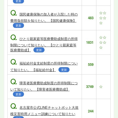
更新
Q.
☆☆
国民健康保険の加入者が入院した時の
☆☆
483
費用負担額を知りたい。 【国民健康保険】
☆
更新
Q.
☆☆
ひとり親家庭等医療費助成制度の所得
☆☆
1831
制限について知りたい。 【ひとり親家庭等
☆
医療費助成】
更新
Q.
福祉給付金支給制度の所得制限につい
559
て知りたい。 【福祉給付金】
更新
Q.
障害者医療費助成制度の所得制限につ
☆
3749
いて知りたい。 【障害者医療費助成】
更新
Q.
名古屋市公式LINEチャットボット大規
244
模災害時用メニュー訓練について知りたい