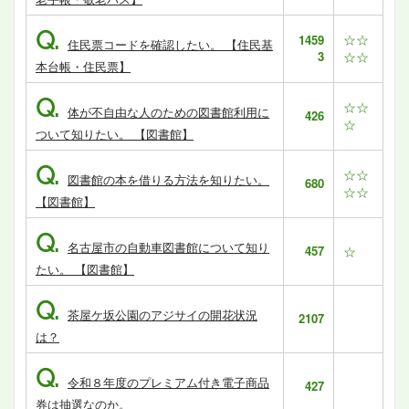
Q.
☆☆
1459
住民票コードを確認したい。 【住民基
3
☆☆
本台帳・住民票】
Q.
☆☆
体が不自由な人のための図書館利用に
426
☆
ついて知りたい。 【図書館】
Q.
☆☆
図書館の本を借りる方法を知りたい。
680
☆☆
【図書館】
Q.
名古屋市の自動車図書館について知り
457
☆
たい。 【図書館】
Q.
茶屋ケ坂公園のアジサイの開花状況
2107
は？
Q.
令和８年度のプレミアム付き電子商品
427
券は抽選なのか。