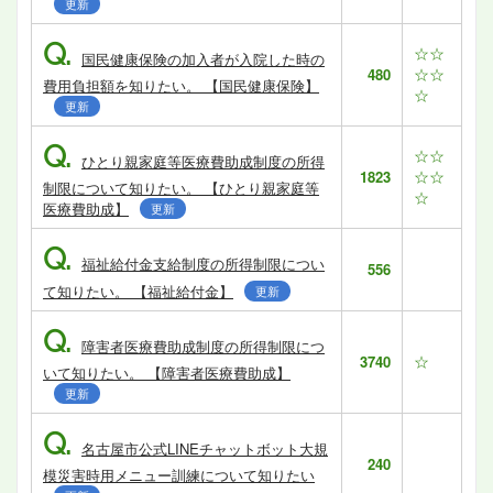
更新
Q.
☆☆
国民健康保険の加入者が入院した時の
☆☆
480
費用負担額を知りたい。 【国民健康保険】
☆
更新
Q.
☆☆
ひとり親家庭等医療費助成制度の所得
☆☆
1823
制限について知りたい。 【ひとり親家庭等
☆
医療費助成】
更新
Q.
福祉給付金支給制度の所得制限につい
556
て知りたい。 【福祉給付金】
更新
Q.
障害者医療費助成制度の所得制限につ
☆
3740
いて知りたい。 【障害者医療費助成】
更新
Q.
名古屋市公式LINEチャットボット大規
240
模災害時用メニュー訓練について知りたい