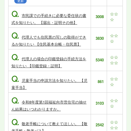
更新
Q.
☆☆
市民課での手続きに必要な委任状の書
3008
☆
式を知りたい。 【届出・証明その他】
Q.
☆☆
代理人でも住民票の写しの取得ができ
3830
☆
るか知りたい 【住民基本台帳・住民票】
Q.
☆☆
代理人の場合の印鑑登録の手続方法を
5340
☆☆
知りたい 【印鑑登録・証明】
Q.
☆☆
児童手当の申請方法を知りたい。 【児
861
☆
童手当】
Q.
☆☆
令和8年度第1回福祉向市営住宅の抽せ
3103
☆
ん結果はいつわかりますか。
Q.
☆☆
敬老手帳について教えてほしい。 【敬
2542
☆☆
老手帳・敬老パス】