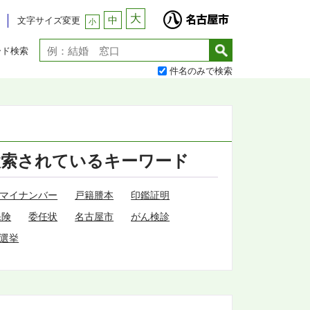
大
中
文字サイズ変更
小
ード検索
件名のみで検索
検索されているキーワード
マイナンバー
戸籍謄本
印鑑証明
保険
委任状
名古屋市
がん検診
選挙