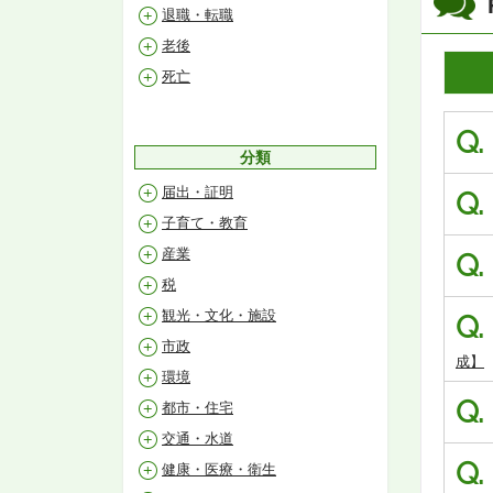
退職・転職
老後
死亡
Q.
分類
届出・証明
Q.
子育て・教育
産業
Q.
税
観光・文化・施設
Q.
市政
成】
環境
Q.
都市・住宅
交通・水道
Q.
健康・医療・衛生