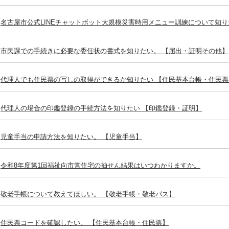
名古屋市公式LINEチャットボット大規模災害時用メニュー訓練について知り
市民課での手続きに必要な委任状の書式を知りたい。 【届出・証明その他】
代理人でも住民票の写しの取得ができるか知りたい 【住民基本台帳・住民票
代理人の場合の印鑑登録の手続方法を知りたい 【印鑑登録・証明】
児童手当の申請方法を知りたい。 【児童手当】
令和8年度第1回福祉向市営住宅の抽せん結果はいつわかりますか。
敬老手帳について教えてほしい。 【敬老手帳・敬老パス】
住民票コードを確認したい。 【住民基本台帳・住民票】