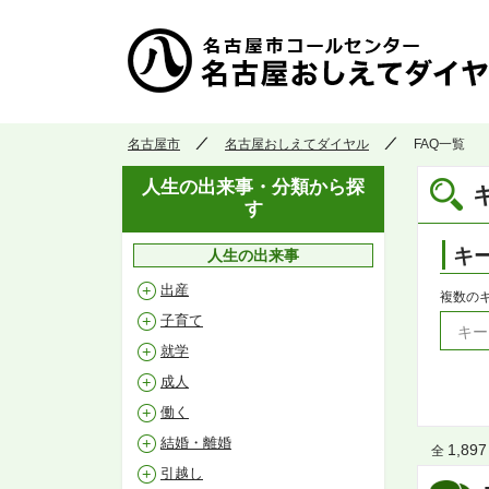
名古屋市
名古屋おしえてダイヤル
FAQ一覧
人生の出来事・分類から探
す
キ
人生の出来事
出産
複数の
子育て
就学
成人
働く
結婚・離婚
1,897
全
引越し