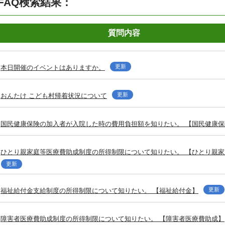
FAQ検索結果：
質問内容
更新
本日開催のイベントはありますか。
更新
おんたけ こども村帰着状況について
国民健康保険の加入者が入院した時の費用負担額を知りたい。 【国民健康保
ひとり親家庭等医療費助成制度の所得制限について知りたい。 【ひとり親
更新
更新
福祉給付金支給制度の所得制限について知りたい。 【福祉給付金】
障害者医療費助成制度の所得制限について知りたい。 【障害者医療費助成】