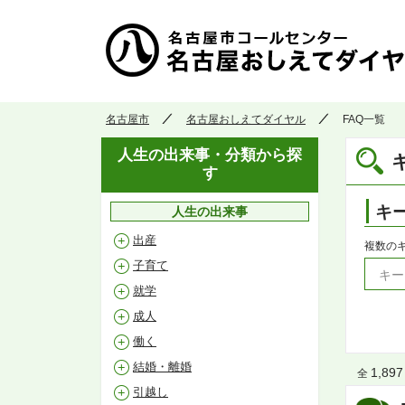
名古屋市
名古屋おしえてダイヤル
FAQ一覧
人生の出来事・分類から探
す
キ
人生の出来事
出産
複数の
子育て
就学
成人
働く
結婚・離婚
1,897
全
引越し