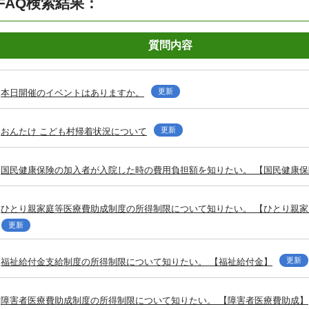
FAQ検索結果：
質問内容
更新
本日開催のイベントはありますか。
更新
おんたけ こども村帰着状況について
国民健康保険の加入者が入院した時の費用負担額を知りたい。 【国民健康保
ひとり親家庭等医療費助成制度の所得制限について知りたい。 【ひとり親
更新
更新
福祉給付金支給制度の所得制限について知りたい。 【福祉給付金】
障害者医療費助成制度の所得制限について知りたい。 【障害者医療費助成】