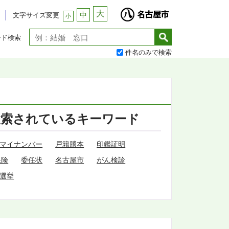
大
中
文字サイズ変更
小
ード検索
件名のみで検索
検索されているキーワード
マイナンバー
戸籍謄本
印鑑証明
保険
委任状
名古屋市
がん検診
選挙