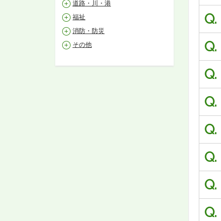
道路・川・港
Q.
福祉
消防・防災
Q.
その他
Q.
Q.
Q.
Q.
Q.
Q.