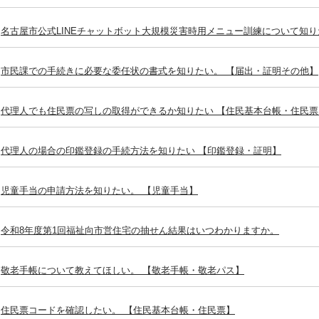
名古屋市公式LINEチャットボット大規模災害時用メニュー訓練について知り
市民課での手続きに必要な委任状の書式を知りたい。 【届出・証明その他】
代理人でも住民票の写しの取得ができるか知りたい 【住民基本台帳・住民票
代理人の場合の印鑑登録の手続方法を知りたい 【印鑑登録・証明】
児童手当の申請方法を知りたい。 【児童手当】
令和8年度第1回福祉向市営住宅の抽せん結果はいつわかりますか。
敬老手帳について教えてほしい。 【敬老手帳・敬老パス】
住民票コードを確認したい。 【住民基本台帳・住民票】