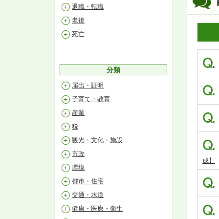
退職・転職
老後
死亡
Q.
分類
届出・証明
Q.
子育て・教育
産業
Q.
税
観光・文化・施設
Q.
市政
成】
環境
Q.
都市・住宅
交通・水道
Q.
健康・医療・衛生