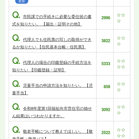
更新
Q.
☆☆
市民課での手続きに必要な委任状の書
2996
☆
式を知りたい。 【届出・証明その他】
Q.
☆☆
代理人でも住民票の写しの取得ができ
3822
☆
るか知りたい 【住民基本台帳・住民票】
Q.
☆☆
代理人の場合の印鑑登録の手続方法を
5333
☆☆
知りたい 【印鑑登録・証明】
Q.
☆☆
児童手当の申請方法を知りたい。 【児
858
☆
童手当】
Q.
☆☆
令和8年度第1回福祉向市営住宅の抽せ
3092
☆
ん結果はいつわかりますか。
Q.
☆☆
敬老手帳について教えてほしい。 【敬
2522
☆☆
老手帳・敬老パス】