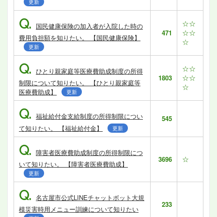
更新
Q.
☆☆
国民健康保険の加入者が入院した時の
☆☆
471
費用負担額を知りたい。 【国民健康保険】
☆
更新
Q.
☆☆
ひとり親家庭等医療費助成制度の所得
☆☆
1803
制限について知りたい。 【ひとり親家庭等
☆
医療費助成】
更新
Q.
福祉給付金支給制度の所得制限につい
545
て知りたい。 【福祉給付金】
更新
Q.
障害者医療費助成制度の所得制限につ
☆
3696
いて知りたい。 【障害者医療費助成】
更新
Q.
名古屋市公式LINEチャットボット大規
233
模災害時用メニュー訓練について知りたい