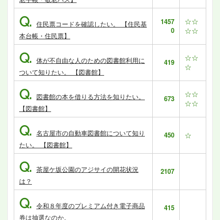
Q.
☆☆
1457
住民票コードを確認したい。 【住民基
0
☆☆
本台帳・住民票】
Q.
☆☆
体が不自由な人のための図書館利用に
419
☆
ついて知りたい。 【図書館】
Q.
☆☆
図書館の本を借りる方法を知りたい。
673
☆☆
【図書館】
Q.
名古屋市の自動車図書館について知り
450
☆
たい。 【図書館】
Q.
茶屋ケ坂公園のアジサイの開花状況
2107
は？
Q.
令和８年度のプレミアム付き電子商品
415
券は抽選なのか。