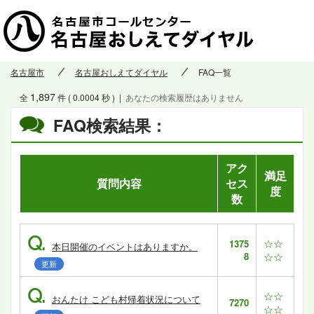
名古屋市
名古屋おしえてダイヤル
FAQ一覧
1,897
全
件 ( 0.0004 秒 )
|
あなたの検索履歴はありません
FAQ検索結果：
アク
満足
質問内容
セス
度
数
Q.
☆☆
1375
本日開催のイベントはありますか。
8
☆☆
更新
Q.
☆☆
おんたけ こども村帰着状況について
7270
☆☆