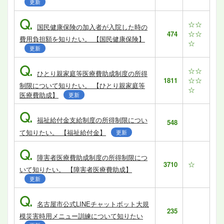
更新
Q.
☆☆
国民健康保険の加入者が入院した時の
☆☆
474
費用負担額を知りたい。 【国民健康保険】
☆
更新
Q.
☆☆
ひとり親家庭等医療費助成制度の所得
☆☆
1811
制限について知りたい。 【ひとり親家庭等
☆
医療費助成】
更新
Q.
福祉給付金支給制度の所得制限につい
548
て知りたい。 【福祉給付金】
更新
Q.
障害者医療費助成制度の所得制限につ
☆
3710
いて知りたい。 【障害者医療費助成】
更新
Q.
名古屋市公式LINEチャットボット大規
235
模災害時用メニュー訓練について知りたい