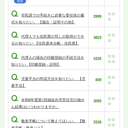
更新
Q.
☆☆
市民課での手続きに必要な委任状の書
2999
☆
式を知りたい。 【届出・証明その他】
Q.
☆☆
代理人でも住民票の写しの取得ができ
3823
☆
るか知りたい 【住民基本台帳・住民票】
Q.
☆☆
代理人の場合の印鑑登録の手続方法を
5335
☆☆
知りたい 【印鑑登録・証明】
Q.
☆☆
児童手当の申請方法を知りたい。 【児
859
☆
童手当】
Q.
☆☆
令和8年度第1回福祉向市営住宅の抽せ
3095
☆
ん結果はいつわかりますか。
Q.
☆☆
敬老手帳について教えてほしい。 【敬
2526
☆☆
老手帳・敬老パス】