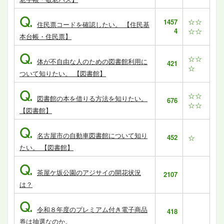
Q.
☆☆
1457
住民票コードを確認したい。 【住民基
4
☆☆
本台帳・住民票】
Q.
☆☆
体が不自由な人のための図書館利用に
421
☆
ついて知りたい。 【図書館】
Q.
☆☆
図書館の本を借りる方法を知りたい。
676
☆☆
【図書館】
Q.
名古屋市の自動車図書館について知り
452
☆
たい。 【図書館】
Q.
茶屋ケ坂公園のアジサイの開花状況
2107
は？
Q.
令和８年度のプレミアム付き電子商品
418
券は抽選なのか。