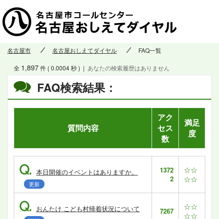
名古屋市
名古屋おしえてダイヤル
FAQ一覧
1,897
全
件 ( 0.0004 秒 )
|
あなたの検索履歴はありません
FAQ検索結果：
アク
満足
質問内容
セス
度
数
Q.
☆☆
1372
本日開催のイベントはありますか。
2
☆☆
更新
Q.
☆☆
おんたけ こども村帰着状況について
7267
☆☆