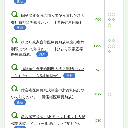
更新
Q.
☆☆
国民健康保険の加入者が入院した時の
☆☆
466
費用負担額を知りたい。 【国民健康保険】
☆
更新
Q.
☆☆
ひとり親家庭等医療費助成制度の所得
☆☆
1799
制限について知りたい。 【ひとり親家庭等
☆
医療費助成】
更新
Q.
福祉給付金支給制度の所得制限につい
543
て知りたい。 【福祉給付金】
更新
Q.
障害者医療費助成制度の所得制限につ
☆
3672
いて知りたい。 【障害者医療費助成】
更新
Q.
名古屋市公式LINEチャットボット大規
230
模災害時用メニュー訓練について知りたい