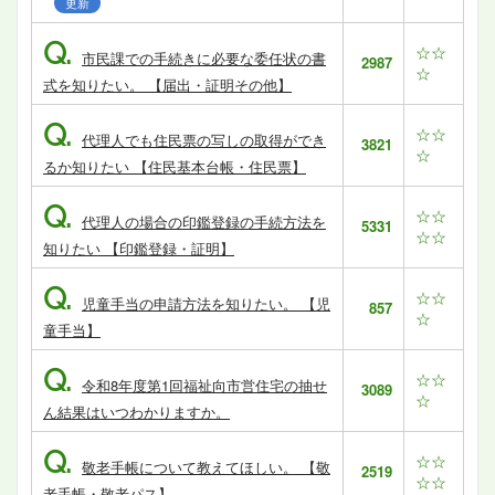
更新
Q.
☆☆
市民課での手続きに必要な委任状の書
2987
☆
式を知りたい。 【届出・証明その他】
Q.
☆☆
代理人でも住民票の写しの取得ができ
3821
☆
るか知りたい 【住民基本台帳・住民票】
Q.
☆☆
代理人の場合の印鑑登録の手続方法を
5331
☆☆
知りたい 【印鑑登録・証明】
Q.
☆☆
児童手当の申請方法を知りたい。 【児
857
☆
童手当】
Q.
☆☆
令和8年度第1回福祉向市営住宅の抽せ
3089
☆
ん結果はいつわかりますか。
Q.
☆☆
敬老手帳について教えてほしい。 【敬
2519
☆☆
老手帳・敬老パス】