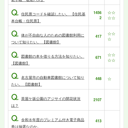
Q.
☆☆
1456
住民票コードを確認したい。 【住民基
2
☆☆
本台帳・住民票】
Q.
☆☆
体が不自由な人のための図書館利用に
417
☆
ついて知りたい。 【図書館】
Q.
☆☆
図書館の本を借りる方法を知りたい。
671
☆☆
【図書館】
Q.
名古屋市の自動車図書館について知り
448
☆
たい。 【図書館】
Q.
茶屋ケ坂公園のアジサイの開花状況
2107
は？
Q.
令和８年度のプレミアム付き電子商品
413
券は抽選なのか。