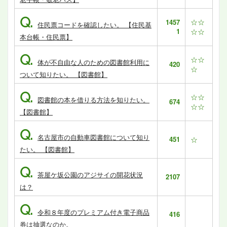
Q.
☆☆
1457
住民票コードを確認したい。 【住民基
1
☆☆
本台帳・住民票】
Q.
☆☆
体が不自由な人のための図書館利用に
420
☆
ついて知りたい。 【図書館】
Q.
☆☆
図書館の本を借りる方法を知りたい。
674
☆☆
【図書館】
Q.
名古屋市の自動車図書館について知り
451
☆
たい。 【図書館】
Q.
茶屋ケ坂公園のアジサイの開花状況
2107
は？
Q.
令和８年度のプレミアム付き電子商品
416
券は抽選なのか。