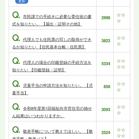
更新
Q.
☆☆
市民課での手続きに必要な委任状の書
2998
☆
式を知りたい。 【届出・証明その他】
Q.
☆☆
代理人でも住民票の写しの取得ができ
3823
☆
るか知りたい 【住民基本台帳・住民票】
Q.
☆☆
代理人の場合の印鑑登録の手続方法を
5334
☆☆
知りたい 【印鑑登録・証明】
Q.
☆☆
児童手当の申請方法を知りたい。 【児
858
☆
童手当】
Q.
☆☆
令和8年度第1回福祉向市営住宅の抽せ
3093
☆
ん結果はいつわかりますか。
Q.
☆☆
敬老手帳について教えてほしい。 【敬
2524
☆☆
老手帳・敬老パス】