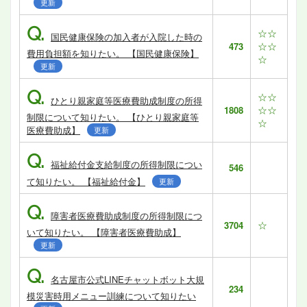
更新
Q.
☆☆
国民健康保険の加入者が入院した時の
☆☆
473
費用負担額を知りたい。 【国民健康保険】
☆
更新
Q.
☆☆
ひとり親家庭等医療費助成制度の所得
☆☆
1808
制限について知りたい。 【ひとり親家庭等
☆
医療費助成】
更新
Q.
福祉給付金支給制度の所得制限につい
546
て知りたい。 【福祉給付金】
更新
Q.
障害者医療費助成制度の所得制限につ
☆
3704
いて知りたい。 【障害者医療費助成】
更新
Q.
名古屋市公式LINEチャットボット大規
234
模災害時用メニュー訓練について知りたい