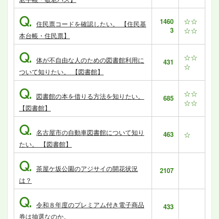
Q.
☆☆
1460
住民票コードを確認したい。 【住民基
3
☆☆
本台帳・住民票】
Q.
☆☆
体が不自由な人のための図書館利用に
431
☆
ついて知りたい。 【図書館】
Q.
☆☆
図書館の本を借りる方法を知りたい。
685
☆☆
【図書館】
Q.
名古屋市の自動車図書館について知り
463
☆
たい。 【図書館】
Q.
茶屋ケ坂公園のアジサイの開花状況
2107
は？
Q.
令和８年度のプレミアム付き電子商品
433
券は抽選なのか。