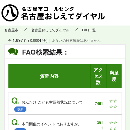
名古屋市
名古屋おしえてダイヤル
FAQ一覧
1,897
全
件 ( 0.0004 秒 )
|
あなたの検索履歴はありません
FAQ検索結果：
アク
満足
質問内容
セス
度
数
Q.
☆☆
おんたけ こども村帰着状況について
7461
☆☆
更新
Q.
☆☆
1391
本日開催のイベントはありますか。
1
☆☆