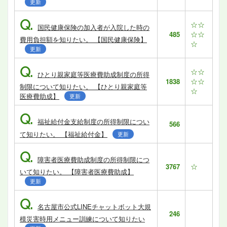
更新
Q.
☆☆
国民健康保険の加入者が入院した時の
☆☆
485
費用負担額を知りたい。 【国民健康保険】
☆
更新
Q.
☆☆
ひとり親家庭等医療費助成制度の所得
☆☆
1838
制限について知りたい。 【ひとり親家庭等
☆
医療費助成】
更新
Q.
福祉給付金支給制度の所得制限につい
566
て知りたい。 【福祉給付金】
更新
Q.
障害者医療費助成制度の所得制限につ
☆
3767
いて知りたい。 【障害者医療費助成】
更新
Q.
名古屋市公式LINEチャットボット大規
246
模災害時用メニュー訓練について知りたい