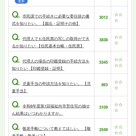
更新
Q.
☆☆
市民課での手続きに必要な委任状の書
3012
☆
式を知りたい。 【届出・証明その他】
Q.
☆☆
代理人でも住民票の写しの取得ができ
3838
☆
るか知りたい 【住民基本台帳・住民票】
Q.
☆☆
代理人の場合の印鑑登録の手続方法を
5345
☆☆
知りたい 【印鑑登録・証明】
Q.
☆☆
児童手当の申請方法を知りたい。 【児
863
☆
童手当】
Q.
☆☆
令和8年度第1回福祉向市営住宅の抽せ
3109
☆
ん結果はいつわかりますか。
Q.
☆☆
敬老手帳について教えてほしい。 【敬
2549
☆☆
老手帳・敬老パス】