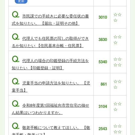
更新
Q.
☆☆
市民課での手続きに必要な委任状の書
3010
☆
式を知りたい。 【届出・証明その他】
Q.
☆☆
代理人でも住民票の写しの取得ができ
3830
☆
るか知りたい 【住民基本台帳・住民票】
Q.
☆☆
代理人の場合の印鑑登録の手続方法を
5340
☆☆
知りたい 【印鑑登録・証明】
Q.
☆☆
児童手当の申請方法を知りたい。 【児
861
☆
童手当】
Q.
☆☆
令和8年度第1回福祉向市営住宅の抽せ
3104
☆
ん結果はいつわかりますか。
Q.
☆☆
敬老手帳について教えてほしい。 【敬
2543
☆☆
老手帳・敬老パス】