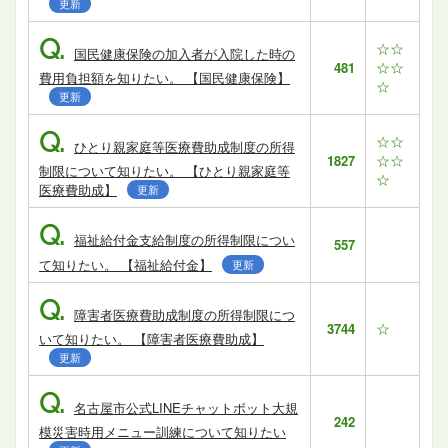
更新
Q.
☆☆
国民健康保険の加入者が入院した時の
☆☆
481
費用負担額を知りたい。 【国民健康保険】
☆
更新
Q.
☆☆
ひとり親家庭等医療費助成制度の所得
☆☆
1827
制限について知りたい。 【ひとり親家庭等
☆
医療費助成】
更新
Q.
福祉給付金支給制度の所得制限につい
557
て知りたい。 【福祉給付金】
更新
Q.
障害者医療費助成制度の所得制限につ
☆
3744
いて知りたい。 【障害者医療費助成】
更新
Q.
名古屋市公式LINEチャットボット大規
242
模災害時用メニュー訓練について知りたい