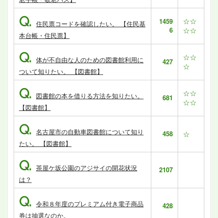
Q.
☆☆
1459
住民票コードを確認したい。 【住民基
6
☆☆
本台帳・住民票】
Q.
☆☆
体が不自由な人のための図書館利用に
427
☆
ついて知りたい。 【図書館】
Q.
☆☆
図書館の本を借りる方法を知りたい。
681
☆☆
【図書館】
Q.
名古屋市の自動車図書館について知り
458
☆
たい。 【図書館】
Q.
茶屋ケ坂公園のアジサイの開花状況
2107
は？
Q.
令和８年度のプレミアム付き電子商品
428
券は抽選なのか。