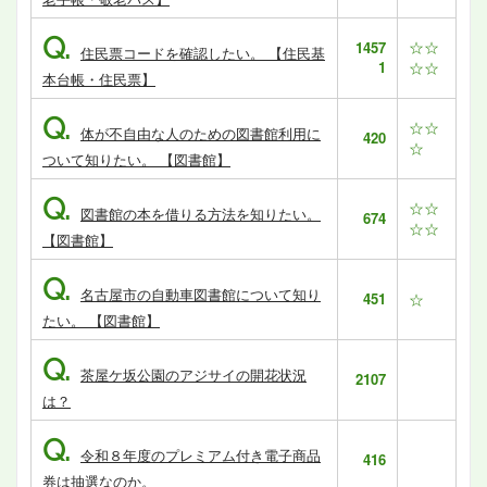
Q.
☆☆
1457
住民票コードを確認したい。 【住民基
1
☆☆
本台帳・住民票】
Q.
☆☆
体が不自由な人のための図書館利用に
420
☆
ついて知りたい。 【図書館】
Q.
☆☆
図書館の本を借りる方法を知りたい。
674
☆☆
【図書館】
Q.
名古屋市の自動車図書館について知り
451
☆
たい。 【図書館】
Q.
茶屋ケ坂公園のアジサイの開花状況
2107
は？
Q.
令和８年度のプレミアム付き電子商品
416
券は抽選なのか。