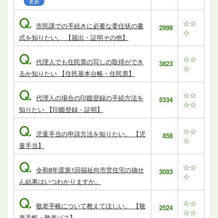
更新
Q.
☆☆
市民課での手続きに必要な委任状の書
2998
☆
式を知りたい。 【届出・証明その他】
Q.
☆☆
代理人でも住民票の写しの取得ができ
3823
☆
るか知りたい 【住民基本台帳・住民票】
Q.
☆☆
代理人の場合の印鑑登録の手続方法を
5334
☆☆
知りたい 【印鑑登録・証明】
Q.
☆☆
児童手当の申請方法を知りたい。 【児
858
☆
童手当】
Q.
☆☆
令和8年度第1回福祉向市営住宅の抽せ
3093
☆
ん結果はいつわかりますか。
Q.
☆☆
敬老手帳について教えてほしい。 【敬
2524
☆☆
老手帳・敬老パス】