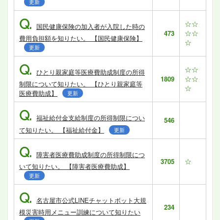
更新
Q.
☆☆
国民健康保険の加入者が入院した時の
☆☆
473
費用負担額を知りたい。 【国民健康保険】
☆
更新
Q.
☆☆
ひとり親家庭等医療費助成制度の所得
☆☆
1809
制限について知りたい。 【ひとり親家庭等
☆
医療費助成】
更新
Q.
福祉給付金支給制度の所得制限につい
546
て知りたい。 【福祉給付金】
更新
Q.
障害者医療費助成制度の所得制限につ
☆
3705
いて知りたい。 【障害者医療費助成】
更新
Q.
名古屋市公式LINEチャットボット大規
234
模災害時用メニュー訓練について知りたい