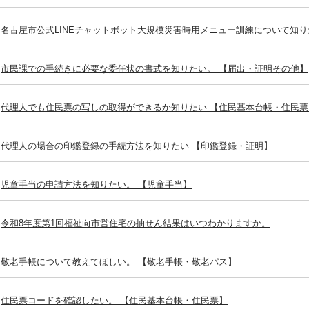
名古屋市公式LINEチャットボット大規模災害時用メニュー訓練について知り
市民課での手続きに必要な委任状の書式を知りたい。 【届出・証明その他】
代理人でも住民票の写しの取得ができるか知りたい 【住民基本台帳・住民票
代理人の場合の印鑑登録の手続方法を知りたい 【印鑑登録・証明】
児童手当の申請方法を知りたい。 【児童手当】
令和8年度第1回福祉向市営住宅の抽せん結果はいつわかりますか。
敬老手帳について教えてほしい。 【敬老手帳・敬老パス】
住民票コードを確認したい。 【住民基本台帳・住民票】