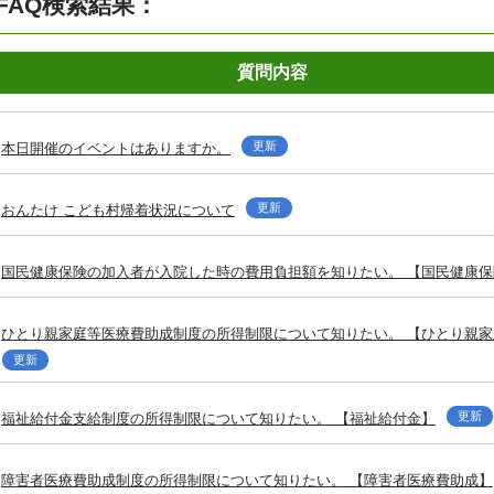
FAQ検索結果：
質問内容
更新
本日開催のイベントはありますか。
更新
おんたけ こども村帰着状況について
国民健康保険の加入者が入院した時の費用負担額を知りたい。 【国民健康保
ひとり親家庭等医療費助成制度の所得制限について知りたい。 【ひとり親
更新
更新
福祉給付金支給制度の所得制限について知りたい。 【福祉給付金】
障害者医療費助成制度の所得制限について知りたい。 【障害者医療費助成】