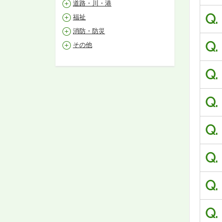
道路・川・港
Q.
福祉
消防・防災
Q.
その他
Q.
Q.
Q.
Q.
Q.
Q.