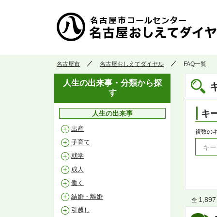
名古屋市
名古屋おしえてダイヤル
FAQ一覧
人生の出来事・分類から探
す
キ
人生の出来事
出産
複数の
子育て
就学
成人
働く
結婚・離婚
1,897
全
引越し