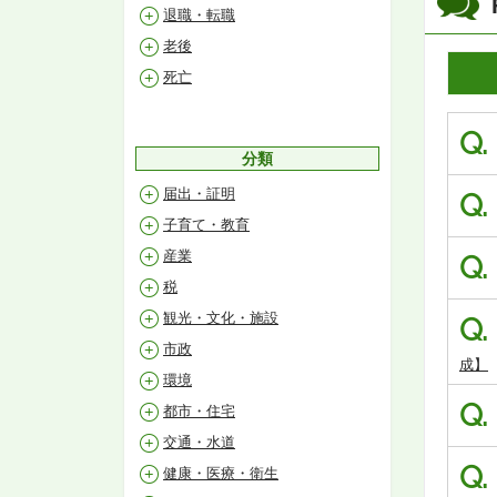
退職・転職
老後
死亡
Q.
分類
届出・証明
Q.
子育て・教育
産業
Q.
税
観光・文化・施設
Q.
市政
成】
環境
Q.
都市・住宅
交通・水道
Q.
健康・医療・衛生