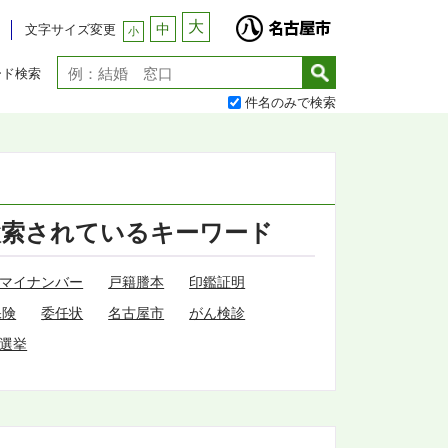
大
中
文字サイズ変更
小
ード検索
件名のみで検索
検索されているキーワード
マイナンバー
戸籍謄本
印鑑証明
保険
委任状
名古屋市
がん検診
選挙