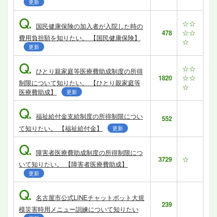
更新
Q.
☆☆
国民健康保険の加入者が入院した時の
☆☆
478
費用負担額を知りたい。 【国民健康保険】
☆
更新
Q.
☆☆
ひとり親家庭等医療費助成制度の所得
☆☆
1820
制限について知りたい。 【ひとり親家庭等
☆
医療費助成】
更新
Q.
福祉給付金支給制度の所得制限につい
552
て知りたい。 【福祉給付金】
更新
Q.
障害者医療費助成制度の所得制限につ
☆
3729
いて知りたい。 【障害者医療費助成】
更新
Q.
名古屋市公式LINEチャットボット大規
239
模災害時用メニュー訓練について知りたい