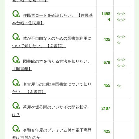
Q.
☆☆
1458
住民票コードを確認したい。 【住民基
4
☆☆
本台帳・住民票】
Q.
☆☆
体が不自由な人のための図書館利用に
425
☆
ついて知りたい。 【図書館】
Q.
☆☆
図書館の本を借りる方法を知りたい。
679
☆☆
【図書館】
Q.
名古屋市の自動車図書館について知り
455
☆
たい。 【図書館】
Q.
茶屋ケ坂公園のアジサイの開花状況
2107
は？
Q.
令和８年度のプレミアム付き電子商品
425
券は抽選なのか。