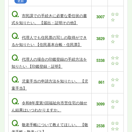
更新
Q.
☆☆
市民課での手続きに必要な委任状の書
3007
☆
式を知りたい。 【届出・証明その他】
Q.
☆☆
代理人でも住民票の写しの取得ができ
3829
☆
るか知りたい 【住民基本台帳・住民票】
Q.
☆☆
代理人の場合の印鑑登録の手続方法を
5338
☆☆
知りたい 【印鑑登録・証明】
Q.
☆☆
児童手当の申請方法を知りたい。 【児
861
☆
童手当】
Q.
☆☆
令和8年度第1回福祉向市営住宅の抽せ
3099
☆
ん結果はいつわかりますか。
Q.
☆☆
敬老手帳について教えてほしい。 【敬
2538
☆☆
老手帳・敬老パス】