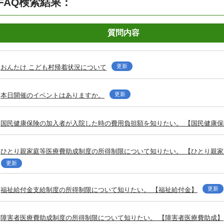
FAQ検索結果：
質問内容
更新
おんたけ こども村帰着状況について
更新
本日開催のイベントはありますか。
国民健康保険の加入者が入院した時の費用負担額を知りたい。 【国民健康保
ひとり親家庭等医療費助成制度の所得制限について知りたい。 【ひとり親
更新
更新
福祉給付金支給制度の所得制限について知りたい。 【福祉給付金】
障害者医療費助成制度の所得制限について知りたい。 【障害者医療費助成】