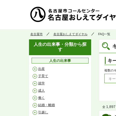
名古屋市
名古屋おしえてダイヤル
FAQ一覧
人生の出来事・分類から探
す
キ
人生の出来事
出産
複数の
子育て
就学
成人
働く
結婚・離婚
1,897
全
引越し