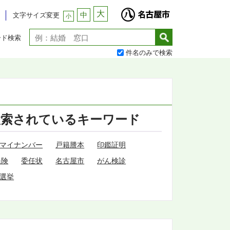
大
中
文字サイズ変更
小
ード検索
件名のみで検索
検索されているキーワード
マイナンバー
戸籍謄本
印鑑証明
保険
委任状
名古屋市
がん検診
選挙