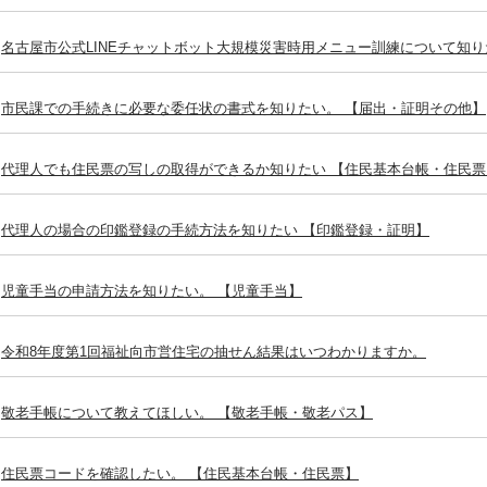
名古屋市公式LINEチャットボット大規模災害時用メニュー訓練について知り
市民課での手続きに必要な委任状の書式を知りたい。 【届出・証明その他】
代理人でも住民票の写しの取得ができるか知りたい 【住民基本台帳・住民票
代理人の場合の印鑑登録の手続方法を知りたい 【印鑑登録・証明】
児童手当の申請方法を知りたい。 【児童手当】
令和8年度第1回福祉向市営住宅の抽せん結果はいつわかりますか。
敬老手帳について教えてほしい。 【敬老手帳・敬老パス】
住民票コードを確認したい。 【住民基本台帳・住民票】