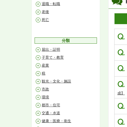
退職・転職
老後
死亡
Q.
分類
届出・証明
Q.
子育て・教育
産業
Q.
税
観光・文化・施設
Q.
市政
成】
環境
Q.
都市・住宅
交通・水道
Q.
健康・医療・衛生