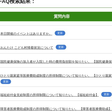
FAQ検索結果：
質問内容
更新
本日開催のイベントはありますか。
更新
おんたけ こども村帰着状況について
国民健康保険の加入者が入院した時の費用負担額を知りたい。 【国民健康保
ひとり親家庭等医療費助成制度の所得制限について知りたい。 【ひとり親
更新
更新
福祉給付金支給制度の所得制限について知りたい。 【福祉給付金】
障害者医療費助成制度の所得制限について知りたい。 【障害者医療費助成】