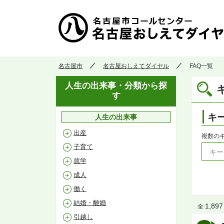
名古屋市
名古屋おしえてダイヤル
FAQ一覧
人生の出来事・分類から探
す
キ
人生の出来事
出産
複数の
子育て
就学
成人
働く
結婚・離婚
1,897
全
引越し