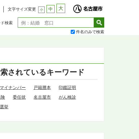
大
中
文字サイズ変更
小
ード検索
件名のみで検索
検索されているキーワード
マイナンバー
戸籍謄本
印鑑証明
保険
委任状
名古屋市
がん検診
選挙