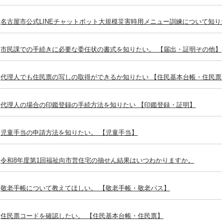
名古屋市公式LINEチャットボット大規模災害時用メニュー訓練について知り
市民課での手続きに必要な委任状の書式を知りたい。 【届出・証明その他】
代理人でも住民票の写しの取得ができるか知りたい 【住民基本台帳・住民票
代理人の場合の印鑑登録の手続方法を知りたい 【印鑑登録・証明】
児童手当の申請方法を知りたい。 【児童手当】
令和8年度第1回福祉向市営住宅の抽せん結果はいつわかりますか。
敬老手帳について教えてほしい。 【敬老手帳・敬老パス】
住民票コードを確認したい。 【住民基本台帳・住民票】