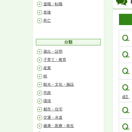
退職・転職
老後
死亡
Q.
分類
届出・証明
Q.
子育て・教育
産業
Q.
税
観光・文化・施設
Q.
市政
成】
環境
Q.
都市・住宅
交通・水道
Q.
健康・医療・衛生