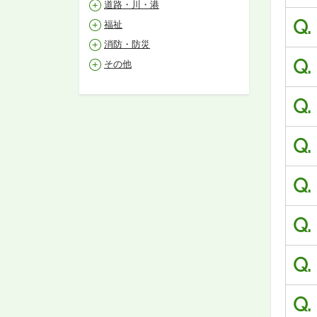
道路・川・港
Q.
福祉
消防・防災
Q.
その他
Q.
Q.
Q.
Q.
Q.
Q.