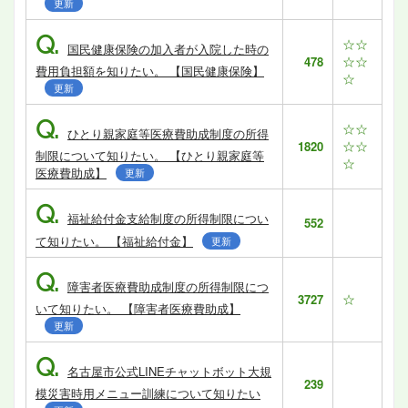
更新
Q.
☆☆
国民健康保険の加入者が入院した時の
☆☆
478
費用負担額を知りたい。 【国民健康保険】
☆
更新
Q.
☆☆
ひとり親家庭等医療費助成制度の所得
☆☆
1820
制限について知りたい。 【ひとり親家庭等
☆
医療費助成】
更新
Q.
福祉給付金支給制度の所得制限につい
552
て知りたい。 【福祉給付金】
更新
Q.
障害者医療費助成制度の所得制限につ
☆
3727
いて知りたい。 【障害者医療費助成】
更新
Q.
名古屋市公式LINEチャットボット大規
239
模災害時用メニュー訓練について知りたい