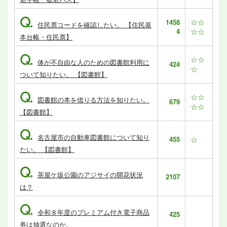
Q.
☆☆
1458
住民票コードを確認したい。 【住民基
4
☆☆
本台帳・住民票】
Q.
☆☆
体が不自由な人のための図書館利用に
424
☆
ついて知りたい。 【図書館】
Q.
☆☆
図書館の本を借りる方法を知りたい。
679
☆☆
【図書館】
Q.
名古屋市の自動車図書館について知り
455
☆
たい。 【図書館】
Q.
茶屋ケ坂公園のアジサイの開花状況
2107
は？
Q.
令和８年度のプレミアム付き電子商品
425
券は抽選なのか。