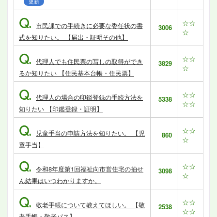
更新
Q.
☆☆
市民課での手続きに必要な委任状の書
3006
☆
式を知りたい。 【届出・証明その他】
Q.
☆☆
代理人でも住民票の写しの取得ができ
3829
☆
るか知りたい 【住民基本台帳・住民票】
Q.
☆☆
代理人の場合の印鑑登録の手続方法を
5338
☆☆
知りたい 【印鑑登録・証明】
Q.
☆☆
児童手当の申請方法を知りたい。 【児
860
☆
童手当】
Q.
☆☆
令和8年度第1回福祉向市営住宅の抽せ
3098
☆
ん結果はいつわかりますか。
Q.
☆☆
敬老手帳について教えてほしい。 【敬
2538
☆☆
老手帳・敬老パス】