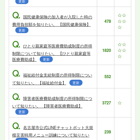
更新
Q.
☆☆
国民健康保険の加入者が入院した時の
☆☆
478
費用負担額を知りたい。 【国民健康保険】
☆
更新
Q.
☆☆
ひとり親家庭等医療費助成制度の所得
☆☆
1820
制限について知りたい。 【ひとり親家庭等
☆
医療費助成】
更新
Q.
福祉給付金支給制度の所得制限につい
552
て知りたい。 【福祉給付金】
更新
Q.
障害者医療費助成制度の所得制限につ
☆
3727
いて知りたい。 【障害者医療費助成】
更新
Q.
名古屋市公式LINEチャットボット大規
239
模災害時用メニュー訓練について知りたい