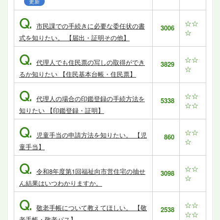
更新
Q.
☆☆
市民課での手続きに必要な委任状の書
3006
☆
式を知りたい。 【届出・証明その他】
Q.
☆☆
代理人でも住民票の写しの取得ができ
3829
☆
るか知りたい 【住民基本台帳・住民票】
Q.
☆☆
代理人の場合の印鑑登録の手続方法を
5338
☆☆
知りたい 【印鑑登録・証明】
Q.
☆☆
児童手当の申請方法を知りたい。 【児
860
☆
童手当】
Q.
☆☆
令和8年度第1回福祉向市営住宅の抽せ
3098
☆
ん結果はいつわかりますか。
Q.
☆☆
敬老手帳について教えてほしい。 【敬
2538
☆☆
老手帳・敬老パス】