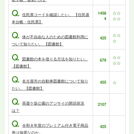
Q.
☆☆
1458
住民票コードを確認したい。 【住民基
4
☆☆
本台帳・住民票】
Q.
☆☆
体が不自由な人のための図書館利用に
425
☆
ついて知りたい。 【図書館】
Q.
☆☆
図書館の本を借りる方法を知りたい。
679
☆☆
【図書館】
Q.
名古屋市の自動車図書館について知り
455
☆
たい。 【図書館】
Q.
茶屋ケ坂公園のアジサイの開花状況
2107
は？
Q.
令和８年度のプレミアム付き電子商品
425
券は抽選なのか。