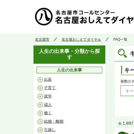
名古屋市
名古屋おしえてダイヤル
FAQ一覧
人生の出来事・分類から探
す
キ
人生の出来事
出産
複数の
子育て
就学
成人
働く
結婚・離婚
1,897
全
引越し