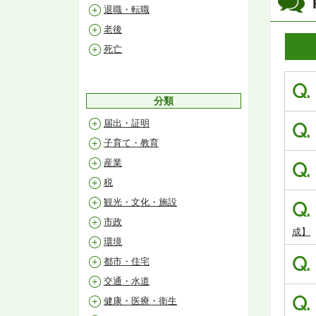
退職・転職
老後
死亡
Q.
分類
届出・証明
Q.
子育て・教育
産業
Q.
税
観光・文化・施設
Q.
市政
成】
環境
Q.
都市・住宅
交通・水道
Q.
健康・医療・衛生