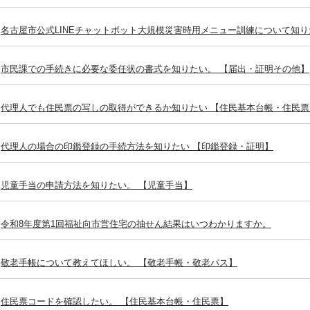
名古屋市公式LINEチャットボット大規模災害時用メニュー訓練について知り
市民課での手続きに必要な委任状の書式を知りたい。 【届出・証明その他】
代理人でも住民票の写しの取得ができるか知りたい 【住民基本台帳・住民票
代理人の場合の印鑑登録の手続方法を知りたい 【印鑑登録・証明】
児童手当の申請方法を知りたい。 【児童手当】
令和8年度第1回福祉向市営住宅の抽せん結果はいつわかりますか。
敬老手帳について教えてほしい。 【敬老手帳・敬老パス】
住民票コードを確認したい。 【住民基本台帳・住民票】