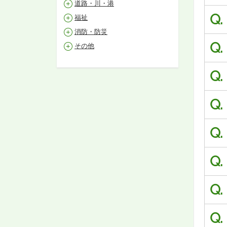
道路・川・港
Q.
福祉
消防・防災
Q.
その他
Q.
Q.
Q.
Q.
Q.
Q.