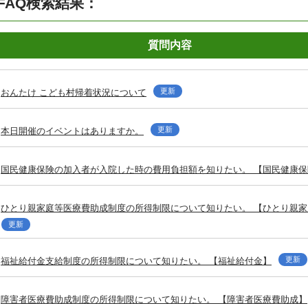
FAQ検索結果：
質問内容
更新
おんたけ こども村帰着状況について
更新
本日開催のイベントはありますか。
国民健康保険の加入者が入院した時の費用負担額を知りたい。 【国民健康保
ひとり親家庭等医療費助成制度の所得制限について知りたい。 【ひとり親
更新
更新
福祉給付金支給制度の所得制限について知りたい。 【福祉給付金】
障害者医療費助成制度の所得制限について知りたい。 【障害者医療費助成】