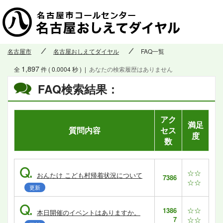
名古屋市
名古屋おしえてダイヤル
FAQ一覧
1,897
全
件 ( 0.0004 秒 )
|
あなたの検索履歴はありません
FAQ検索結果：
アク
満足
質問内容
セス
度
数
Q.
☆☆
おんたけ こども村帰着状況について
7386
☆☆
更新
Q.
☆☆
1386
本日開催のイベントはありますか。
7
☆☆