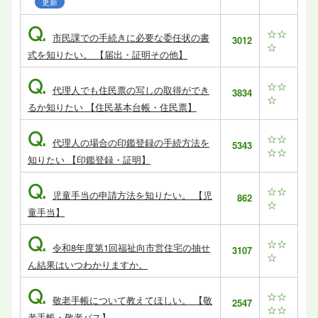
更新
Q.
☆☆
市民課での手続きに必要な委任状の書
3012
☆
式を知りたい。 【届出・証明その他】
Q.
☆☆
代理人でも住民票の写しの取得ができ
3834
☆
るか知りたい 【住民基本台帳・住民票】
Q.
☆☆
代理人の場合の印鑑登録の手続方法を
5343
☆☆
知りたい 【印鑑登録・証明】
Q.
☆☆
児童手当の申請方法を知りたい。 【児
862
☆
童手当】
Q.
☆☆
令和8年度第1回福祉向市営住宅の抽せ
3107
☆
ん結果はいつわかりますか。
Q.
☆☆
敬老手帳について教えてほしい。 【敬
2547
☆☆
老手帳・敬老パス】