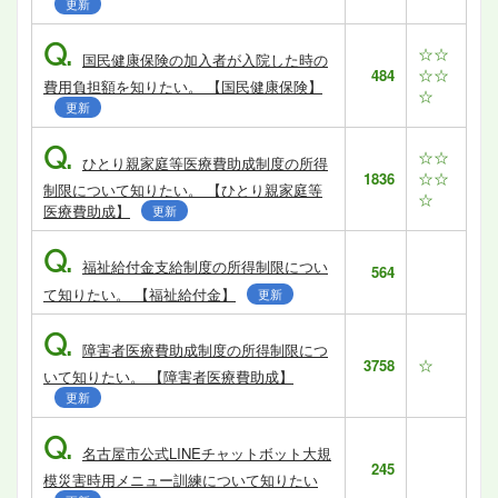
更新
Q.
☆☆
国民健康保険の加入者が入院した時の
☆☆
484
費用負担額を知りたい。 【国民健康保険】
☆
更新
Q.
☆☆
ひとり親家庭等医療費助成制度の所得
☆☆
1836
制限について知りたい。 【ひとり親家庭等
☆
医療費助成】
更新
Q.
福祉給付金支給制度の所得制限につい
564
て知りたい。 【福祉給付金】
更新
Q.
障害者医療費助成制度の所得制限につ
☆
3758
いて知りたい。 【障害者医療費助成】
更新
Q.
名古屋市公式LINEチャットボット大規
245
模災害時用メニュー訓練について知りたい