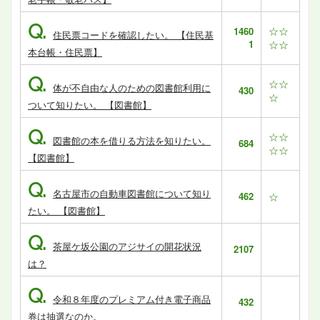
Q.
☆☆
1460
住民票コードを確認したい。 【住民基
1
☆☆
本台帳・住民票】
Q.
☆☆
体が不自由な人のための図書館利用に
430
☆
ついて知りたい。 【図書館】
Q.
☆☆
図書館の本を借りる方法を知りたい。
684
☆☆
【図書館】
Q.
名古屋市の自動車図書館について知り
462
☆
たい。 【図書館】
Q.
茶屋ケ坂公園のアジサイの開花状況
2107
は？
Q.
令和８年度のプレミアム付き電子商品
432
券は抽選なのか。