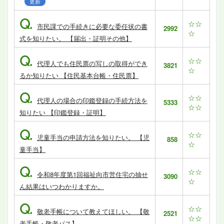
更新
Q.
☆☆
市民課での手続きに必要な委任状の書
2992
☆
式を知りたい。 【届出・証明その他】
Q.
☆☆
代理人でも住民票の写しの取得ができ
3821
☆
るか知りたい 【住民基本台帳・住民票】
Q.
☆☆
代理人の場合の印鑑登録の手続方法を
5333
☆☆
知りたい 【印鑑登録・証明】
Q.
☆☆
児童手当の申請方法を知りたい。 【児
858
☆
童手当】
Q.
☆☆
令和8年度第1回福祉向市営住宅の抽せ
3090
☆
ん結果はいつわかりますか。
Q.
☆☆
敬老手帳について教えてほしい。 【敬
2521
☆☆
老手帳・敬老パス】