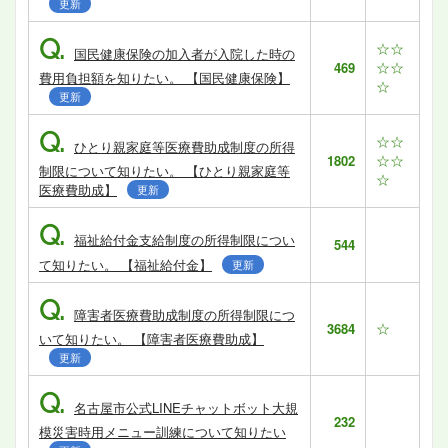
更新
Q.
☆☆
国民健康保険の加入者が入院した時の
☆☆
469
費用負担額を知りたい。 【国民健康保険】
☆
更新
Q.
☆☆
ひとり親家庭等医療費助成制度の所得
☆☆
1802
制限について知りたい。 【ひとり親家庭等
☆
医療費助成】
更新
Q.
福祉給付金支給制度の所得制限につい
544
て知りたい。 【福祉給付金】
更新
Q.
障害者医療費助成制度の所得制限につ
☆
3684
いて知りたい。 【障害者医療費助成】
更新
Q.
名古屋市公式LINEチャットボット大規
232
模災害時用メニュー訓練について知りたい