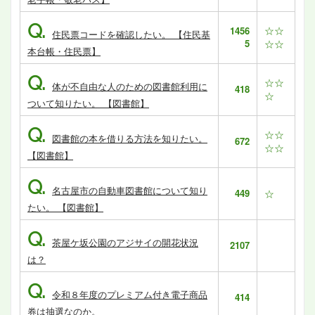
Q.
☆☆
1456
住民票コードを確認したい。 【住民基
5
☆☆
本台帳・住民票】
Q.
☆☆
体が不自由な人のための図書館利用に
418
☆
ついて知りたい。 【図書館】
Q.
☆☆
図書館の本を借りる方法を知りたい。
672
☆☆
【図書館】
Q.
名古屋市の自動車図書館について知り
449
☆
たい。 【図書館】
Q.
茶屋ケ坂公園のアジサイの開花状況
2107
は？
Q.
令和８年度のプレミアム付き電子商品
414
券は抽選なのか。