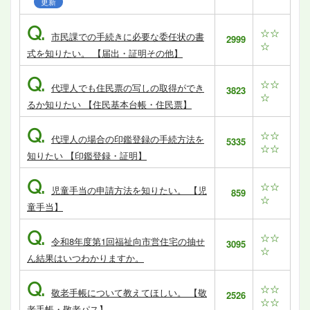
更新
Q.
☆☆
市民課での手続きに必要な委任状の書
2999
☆
式を知りたい。 【届出・証明その他】
Q.
☆☆
代理人でも住民票の写しの取得ができ
3823
☆
るか知りたい 【住民基本台帳・住民票】
Q.
☆☆
代理人の場合の印鑑登録の手続方法を
5335
☆☆
知りたい 【印鑑登録・証明】
Q.
☆☆
児童手当の申請方法を知りたい。 【児
859
☆
童手当】
Q.
☆☆
令和8年度第1回福祉向市営住宅の抽せ
3095
☆
ん結果はいつわかりますか。
Q.
☆☆
敬老手帳について教えてほしい。 【敬
2526
☆☆
老手帳・敬老パス】