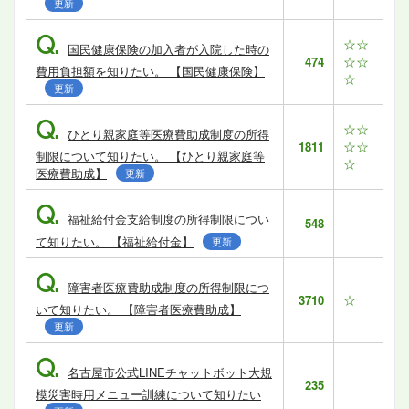
更新
Q.
☆☆
国民健康保険の加入者が入院した時の
☆☆
474
費用負担額を知りたい。 【国民健康保険】
☆
更新
Q.
☆☆
ひとり親家庭等医療費助成制度の所得
☆☆
1811
制限について知りたい。 【ひとり親家庭等
☆
医療費助成】
更新
Q.
福祉給付金支給制度の所得制限につい
548
て知りたい。 【福祉給付金】
更新
Q.
障害者医療費助成制度の所得制限につ
☆
3710
いて知りたい。 【障害者医療費助成】
更新
Q.
名古屋市公式LINEチャットボット大規
235
模災害時用メニュー訓練について知りたい