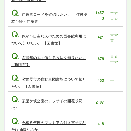
Q.
☆☆
1457
住民票コードを確認したい。 【住民基
3
☆☆
本台帳・住民票】
Q.
☆☆
体が不自由な人のための図書館利用に
421
☆
ついて知りたい。 【図書館】
Q.
☆☆
図書館の本を借りる方法を知りたい。
676
☆☆
【図書館】
Q.
名古屋市の自動車図書館について知り
452
☆
たい。 【図書館】
Q.
茶屋ケ坂公園のアジサイの開花状況
2107
は？
Q.
令和８年度のプレミアム付き電子商品
418
券は抽選なのか。