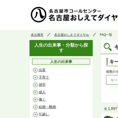
名古屋市
名古屋おしえてダイヤル
FAQ一覧
人生の出来事・分類から探
す
キ
人生の出来事
出産
複数の
子育て
就学
成人
働く
結婚・離婚
1,897
全
引越し