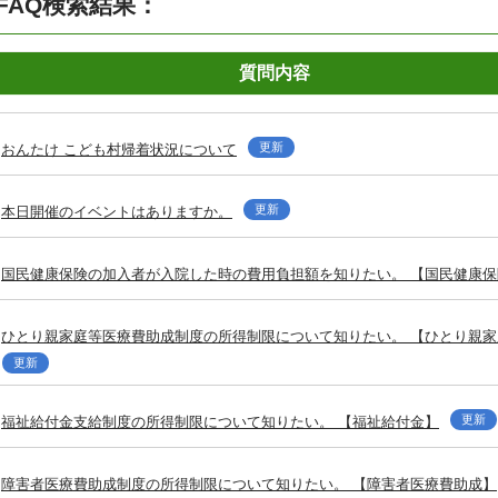
FAQ検索結果：
質問内容
更新
おんたけ こども村帰着状況について
更新
本日開催のイベントはありますか。
国民健康保険の加入者が入院した時の費用負担額を知りたい。 【国民健康保
ひとり親家庭等医療費助成制度の所得制限について知りたい。 【ひとり親
更新
更新
福祉給付金支給制度の所得制限について知りたい。 【福祉給付金】
障害者医療費助成制度の所得制限について知りたい。 【障害者医療費助成】