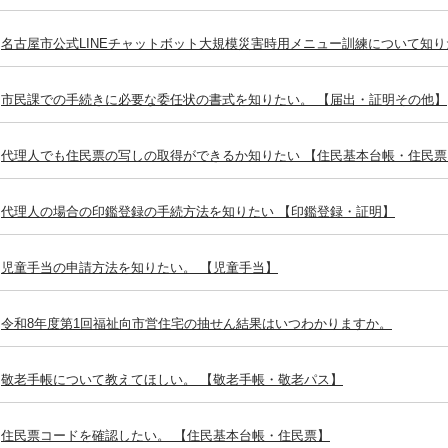
名古屋市公式LINEチャットボット大規模災害時用メニュー訓練について知り
市民課での手続きに必要な委任状の書式を知りたい。 【届出・証明その他】
代理人でも住民票の写しの取得ができるか知りたい 【住民基本台帳・住民票
代理人の場合の印鑑登録の手続方法を知りたい 【印鑑登録・証明】
児童手当の申請方法を知りたい。 【児童手当】
令和8年度第1回福祉向市営住宅の抽せん結果はいつわかりますか。
敬老手帳について教えてほしい。 【敬老手帳・敬老パス】
住民票コードを確認したい。 【住民基本台帳・住民票】