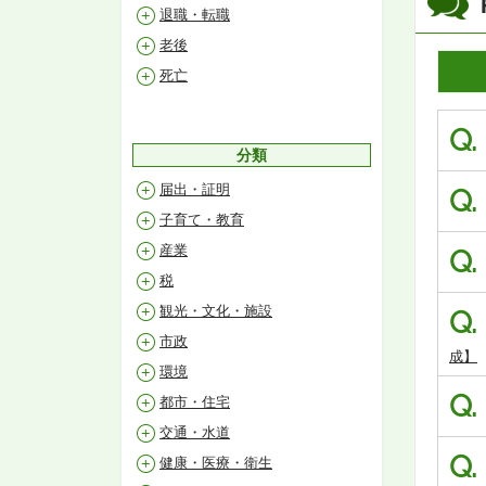
退職・転職
老後
死亡
Q.
分類
届出・証明
Q.
子育て・教育
産業
Q.
税
観光・文化・施設
Q.
市政
成】
環境
Q.
都市・住宅
交通・水道
Q.
健康・医療・衛生