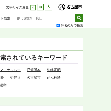
大
中
文字サイズ変更
小
ード検索
件名のみで検索
検索されているキーワード
マイナンバー
戸籍謄本
印鑑証明
保険
委任状
名古屋市
がん検診
選挙