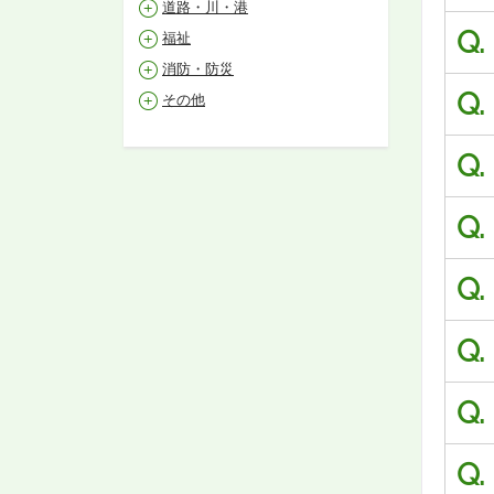
道路・川・港
Q.
福祉
消防・防災
Q.
その他
Q.
Q.
Q.
Q.
Q.
Q.