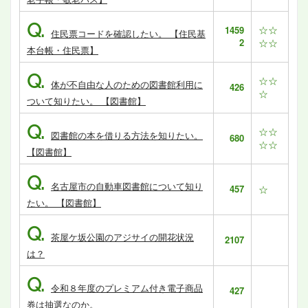
Q.
☆☆
1459
住民票コードを確認したい。 【住民基
2
☆☆
本台帳・住民票】
Q.
☆☆
体が不自由な人のための図書館利用に
426
☆
ついて知りたい。 【図書館】
Q.
☆☆
図書館の本を借りる方法を知りたい。
680
☆☆
【図書館】
Q.
名古屋市の自動車図書館について知り
457
☆
たい。 【図書館】
Q.
茶屋ケ坂公園のアジサイの開花状況
2107
は？
Q.
令和８年度のプレミアム付き電子商品
427
券は抽選なのか。