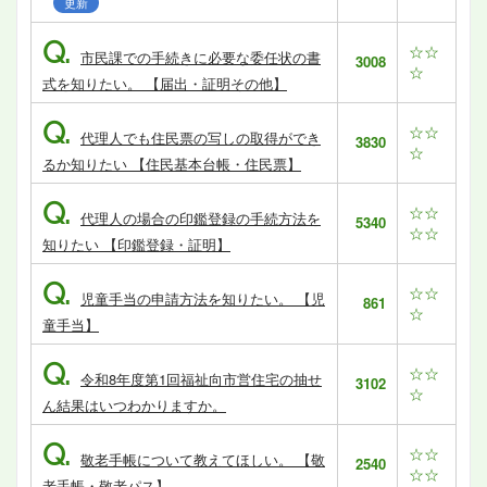
更新
Q.
☆☆
市民課での手続きに必要な委任状の書
3008
☆
式を知りたい。 【届出・証明その他】
Q.
☆☆
代理人でも住民票の写しの取得ができ
3830
☆
るか知りたい 【住民基本台帳・住民票】
Q.
☆☆
代理人の場合の印鑑登録の手続方法を
5340
☆☆
知りたい 【印鑑登録・証明】
Q.
☆☆
児童手当の申請方法を知りたい。 【児
861
☆
童手当】
Q.
☆☆
令和8年度第1回福祉向市営住宅の抽せ
3102
☆
ん結果はいつわかりますか。
Q.
☆☆
敬老手帳について教えてほしい。 【敬
2540
☆☆
老手帳・敬老パス】