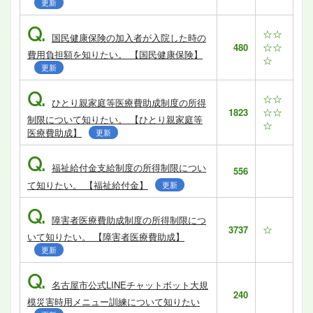
更新
Q.
☆☆
国民健康保険の加入者が入院した時の
☆☆
480
費用負担額を知りたい。 【国民健康保険】
☆
更新
Q.
☆☆
ひとり親家庭等医療費助成制度の所得
☆☆
1823
制限について知りたい。 【ひとり親家庭等
☆
医療費助成】
更新
Q.
福祉給付金支給制度の所得制限につい
556
て知りたい。 【福祉給付金】
更新
Q.
障害者医療費助成制度の所得制限につ
☆
3737
いて知りたい。 【障害者医療費助成】
更新
Q.
名古屋市公式LINEチャットボット大規
240
模災害時用メニュー訓練について知りたい