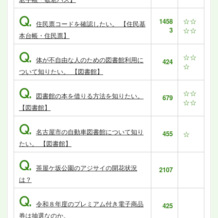
Q.
☆☆
1458
住民票コードを確認したい。 【住民基
3
☆☆
本台帳・住民票】
Q.
☆☆
体が不自由な人のための図書館利用に
424
☆
ついて知りたい。 【図書館】
Q.
☆☆
図書館の本を借りる方法を知りたい。
679
☆☆
【図書館】
Q.
名古屋市の自動車図書館について知り
455
☆
たい。 【図書館】
Q.
茶屋ケ坂公園のアジサイの開花状況
2107
は？
Q.
令和８年度のプレミアム付き電子商品
425
券は抽選なのか。