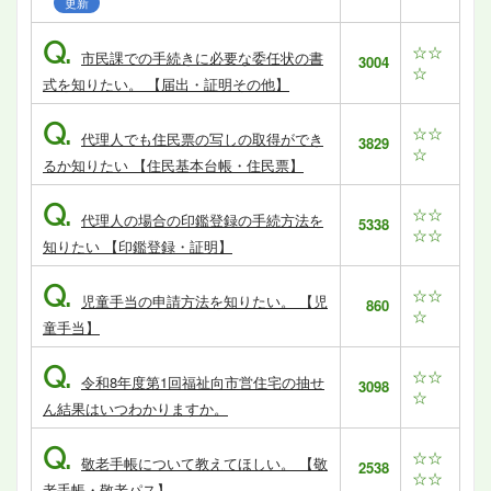
更新
Q.
☆☆
市民課での手続きに必要な委任状の書
3004
☆
式を知りたい。 【届出・証明その他】
Q.
☆☆
代理人でも住民票の写しの取得ができ
3829
☆
るか知りたい 【住民基本台帳・住民票】
Q.
☆☆
代理人の場合の印鑑登録の手続方法を
5338
☆☆
知りたい 【印鑑登録・証明】
Q.
☆☆
児童手当の申請方法を知りたい。 【児
860
☆
童手当】
Q.
☆☆
令和8年度第1回福祉向市営住宅の抽せ
3098
☆
ん結果はいつわかりますか。
Q.
☆☆
敬老手帳について教えてほしい。 【敬
2538
☆☆
老手帳・敬老パス】