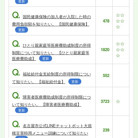
更新
Q.
☆☆
国民健康保険の加入者が入院した時の
☆☆
478
費用負担額を知りたい。 【国民健康保険】
☆
更新
Q.
☆☆
ひとり親家庭等医療費助成制度の所得
☆☆
1820
制限について知りたい。 【ひとり親家庭等
☆
医療費助成】
更新
Q.
福祉給付金支給制度の所得制限につい
552
て知りたい。 【福祉給付金】
更新
Q.
障害者医療費助成制度の所得制限につ
☆
3723
いて知りたい。 【障害者医療費助成】
更新
Q.
名古屋市公式LINEチャットボット大規
239
模災害時用メニュー訓練について知りたい