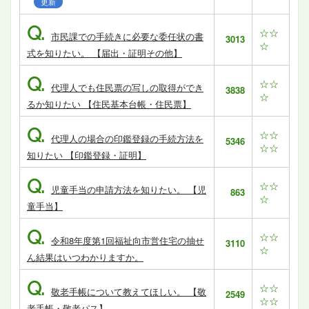
更新
Q.
☆☆
市民課での手続きに必要な委任状の書
3013
☆
式を知りたい。 【届出・証明その他】
Q.
☆☆
代理人でも住民票の写しの取得ができ
3838
☆
るか知りたい 【住民基本台帳・住民票】
Q.
☆☆
代理人の場合の印鑑登録の手続方法を
5346
☆☆
知りたい 【印鑑登録・証明】
Q.
☆☆
児童手当の申請方法を知りたい。 【児
863
☆
童手当】
Q.
☆☆
令和8年度第1回福祉向市営住宅の抽せ
3110
☆
ん結果はいつわかりますか。
Q.
☆☆
敬老手帳について教えてほしい。 【敬
2549
☆☆
老手帳・敬老パス】