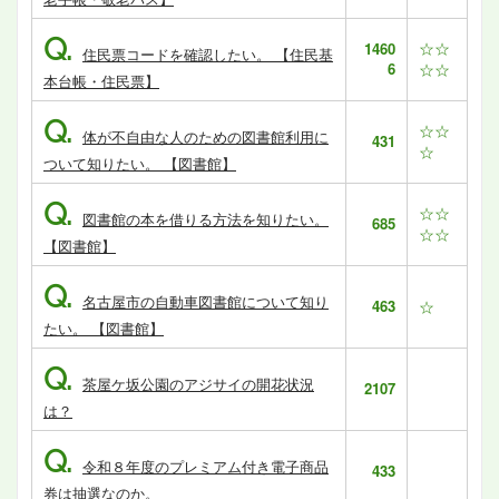
Q.
☆☆
1460
住民票コードを確認したい。 【住民基
6
☆☆
本台帳・住民票】
Q.
☆☆
体が不自由な人のための図書館利用に
431
☆
ついて知りたい。 【図書館】
Q.
☆☆
図書館の本を借りる方法を知りたい。
685
☆☆
【図書館】
Q.
名古屋市の自動車図書館について知り
463
☆
たい。 【図書館】
Q.
茶屋ケ坂公園のアジサイの開花状況
2107
は？
Q.
令和８年度のプレミアム付き電子商品
433
券は抽選なのか。