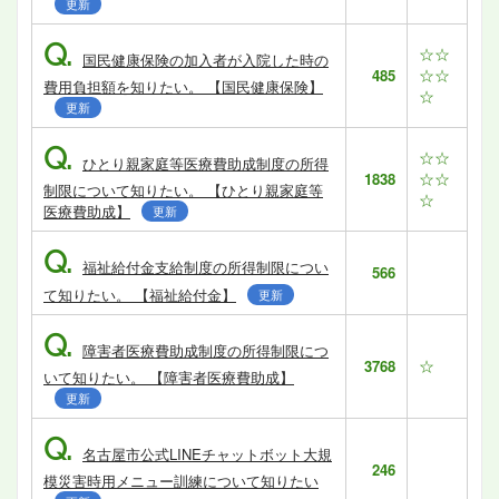
更新
Q.
☆☆
国民健康保険の加入者が入院した時の
☆☆
485
費用負担額を知りたい。 【国民健康保険】
☆
更新
Q.
☆☆
ひとり親家庭等医療費助成制度の所得
☆☆
1838
制限について知りたい。 【ひとり親家庭等
☆
医療費助成】
更新
Q.
福祉給付金支給制度の所得制限につい
566
て知りたい。 【福祉給付金】
更新
Q.
障害者医療費助成制度の所得制限につ
☆
3768
いて知りたい。 【障害者医療費助成】
更新
Q.
名古屋市公式LINEチャットボット大規
246
模災害時用メニュー訓練について知りたい