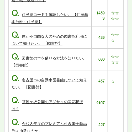
Q.
☆☆
1459
住民票コードを確認したい。 【住民基
3
☆☆
本台帳・住民票】
Q.
☆☆
体が不自由な人のための図書館利用に
426
☆
ついて知りたい。 【図書館】
Q.
☆☆
図書館の本を借りる方法を知りたい。
680
☆☆
【図書館】
Q.
名古屋市の自動車図書館について知り
457
☆
たい。 【図書館】
Q.
茶屋ケ坂公園のアジサイの開花状況
2107
は？
Q.
令和８年度のプレミアム付き電子商品
427
券は抽選なのか。