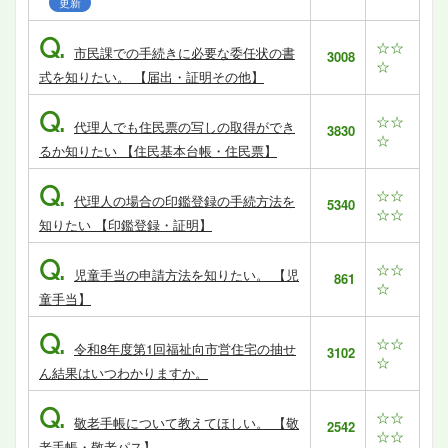
更新
Q.
☆☆
市民課での手続きに必要な委任状の書
3008
☆
式を知りたい。 【届出・証明その他】
Q.
☆☆
代理人でも住民票の写しの取得ができ
3830
☆
るか知りたい 【住民基本台帳・住民票】
Q.
☆☆
代理人の場合の印鑑登録の手続方法を
5340
☆☆
知りたい 【印鑑登録・証明】
Q.
☆☆
児童手当の申請方法を知りたい。 【児
861
☆
童手当】
Q.
☆☆
令和8年度第1回福祉向市営住宅の抽せ
3102
☆
ん結果はいつわかりますか。
Q.
☆☆
敬老手帳について教えてほしい。 【敬
2542
☆☆
老手帳・敬老パス】