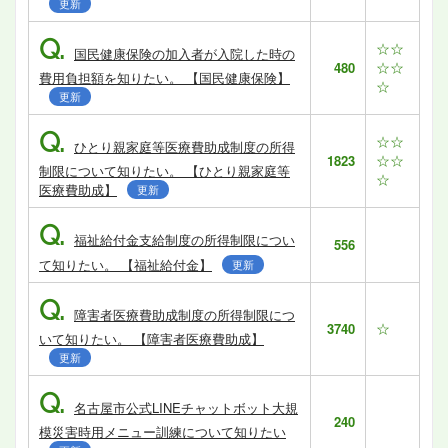
更新
Q.
☆☆
国民健康保険の加入者が入院した時の
☆☆
480
費用負担額を知りたい。 【国民健康保険】
☆
更新
Q.
☆☆
ひとり親家庭等医療費助成制度の所得
☆☆
1823
制限について知りたい。 【ひとり親家庭等
☆
医療費助成】
更新
Q.
福祉給付金支給制度の所得制限につい
556
て知りたい。 【福祉給付金】
更新
Q.
障害者医療費助成制度の所得制限につ
☆
3740
いて知りたい。 【障害者医療費助成】
更新
Q.
名古屋市公式LINEチャットボット大規
240
模災害時用メニュー訓練について知りたい