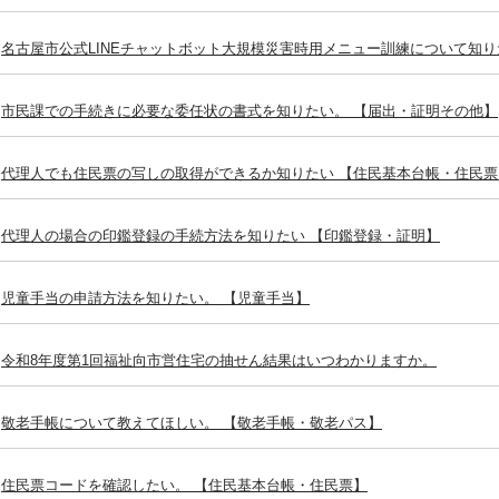
名古屋市公式LINEチャットボット大規模災害時用メニュー訓練について知り
市民課での手続きに必要な委任状の書式を知りたい。 【届出・証明その他】
代理人でも住民票の写しの取得ができるか知りたい 【住民基本台帳・住民票
代理人の場合の印鑑登録の手続方法を知りたい 【印鑑登録・証明】
児童手当の申請方法を知りたい。 【児童手当】
令和8年度第1回福祉向市営住宅の抽せん結果はいつわかりますか。
敬老手帳について教えてほしい。 【敬老手帳・敬老パス】
住民票コードを確認したい。 【住民基本台帳・住民票】