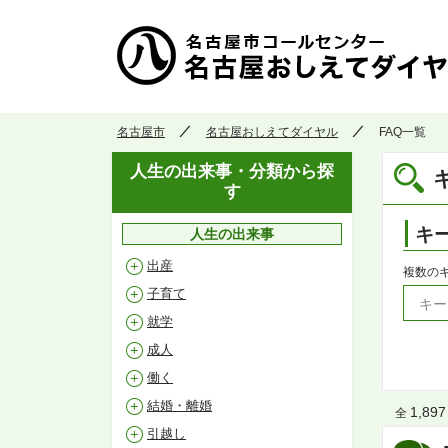
名古屋市
名古屋おしえてダイヤル
FAQ一覧
人生の出来事・分類から探
す
キ
人生の出来事
出産
複数の
子育て
就学
成人
働く
結婚・離婚
1,897
全
引越し