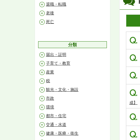
退職・転職
老後
死亡
Q.
分類
届出・証明
Q.
子育て・教育
産業
Q.
税
観光・文化・施設
Q.
市政
成】
環境
Q.
都市・住宅
交通・水道
Q.
健康・医療・衛生