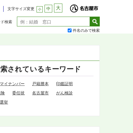
大
中
文字サイズ変更
小
ード検索
件名のみで検索
検索されているキーワード
マイナンバー
戸籍謄本
印鑑証明
保険
委任状
名古屋市
がん検診
選挙