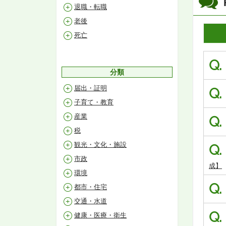
退職・転職
老後
死亡
Q.
分類
届出・証明
Q.
子育て・教育
産業
Q.
税
観光・文化・施設
Q.
市政
成】
環境
Q.
都市・住宅
交通・水道
Q.
健康・医療・衛生