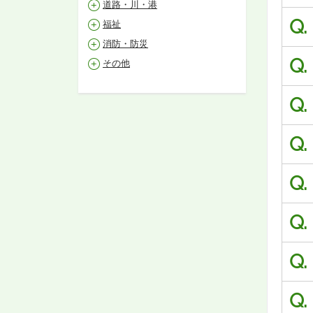
道路・川・港
Q.
福祉
消防・防災
Q.
その他
Q.
Q.
Q.
Q.
Q.
Q.