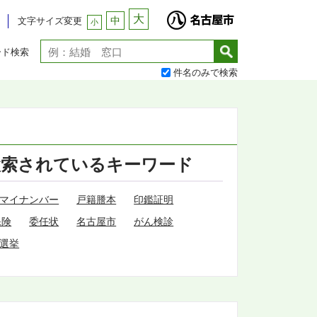
大
中
文字サイズ変更
小
ード検索
件名のみで検索
検索されているキーワード
マイナンバー
戸籍謄本
印鑑証明
保険
委任状
名古屋市
がん検診
選挙