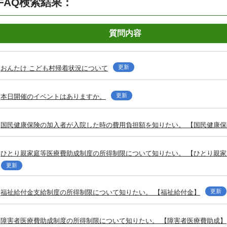
FAQ検索結果：
質問内容
更新
おんたけ こども村帰着状況について
更新
本日開催のイベントはありますか。
国民健康保険の加入者が入院した時の費用負担額を知りたい。 【国民健康保
ひとり親家庭等医療費助成制度の所得制限について知りたい。 【ひとり親
更新
更新
福祉給付金支給制度の所得制限について知りたい。 【福祉給付金】
障害者医療費助成制度の所得制限について知りたい。 【障害者医療費助成】