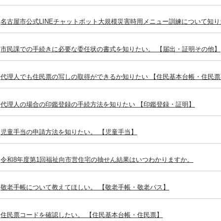
名古屋市公式LINEチャットボット大規模災害時用メニュー訓練について知り
市民課での手続きに必要な委任状の書式を知りたい。 【届出・証明その他】
代理人でも住民票の写しの取得ができるか知りたい 【住民基本台帳・住民票
代理人の場合の印鑑登録の手続方法を知りたい 【印鑑登録・証明】
児童手当の申請方法を知りたい。 【児童手当】
令和8年度第1回福祉向市営住宅の抽せん結果はいつわかりますか。
敬老手帳について教えてほしい。 【敬老手帳・敬老パス】
住民票コードを確認したい。 【住民基本台帳・住民票】