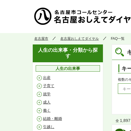
名古屋市
名古屋おしえてダイヤル
FAQ一覧
人生の出来事・分類から探
す
キ
人生の出来事
出産
複数の
子育て
就学
成人
働く
結婚・離婚
1,897
全
引越し