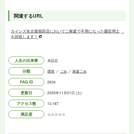
関連するURL
カインズ名古屋堀田店においてご家庭で不用になった園芸用土
を回収します！
人生の出来事
未設定
分類
環境
／
ごみ
／
家庭ごみ
FAQ ID
2634
更新日
2025年11月01日 (土)
アクセス数
13,187
満足度
☆☆☆☆☆