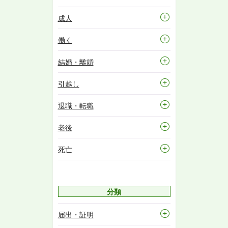
成人
働く
結婚・離婚
引越し
退職・転職
老後
死亡
分類
届出・証明