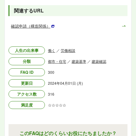
関連するURL
確認申請（構造関係）
人生の出来事
働く
／
労働相談
分類
都市・住宅
／
建築基準
／
建築確認
FAQ ID
300
更新日
2024年04月01日 (月)
アクセス数
316
満足度
☆☆☆☆☆
このFAQはどのくらいお役にたちましたか？