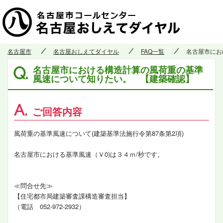
名古屋市
名古屋おしえてダイヤル
FAQ一覧
名古屋市にお
名古屋市における構造計算の風荷重の基準
Q.
風速について知りたい。 【建築確認】
A.
ご回答内容
風荷重の基準風速について(建築基準法施行令第87条第2項)
名古屋市における基準風速（Ｖ0)は３４ｍ/秒です。
≪問合せ先≫
【住宅都市局建築審査課構造審査担当】
（電話 052-972-2932）