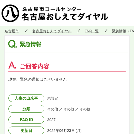
名古屋市
名古屋おしえてダイヤル
FAQ一覧
緊急情報（FA
Q.
緊急情報
A.
ご回答内容
現在、緊急の通知はございません
人生の出来事
未設定
分類
その他
／
その他
／
その他
FAQ ID
3037
更新日
2025年06月23日 (月)