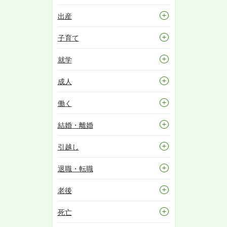
出産
子育て
就学
成人
働く
結婚・離婚
引越し
退職・転職
老後
死亡