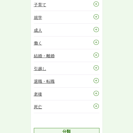
子育て
就学
成人
働く
結婚・離婚
引越し
退職・転職
老後
死亡
分類