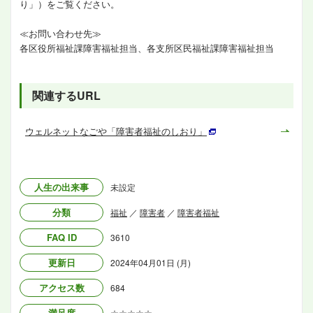
り」）をご覧ください。
≪お問い合わせ先≫
各区役所福祉課障害福祉担当、各支所区民福祉課障害福祉担当
関連するURL
ウェルネットなごや「障害者福祉のしおり」
人生の出来事
未設定
分類
福祉
／
障害者
／
障害者福祉
FAQ ID
3610
更新日
2024年04月01日 (月)
アクセス数
684
満足度
☆☆☆☆☆