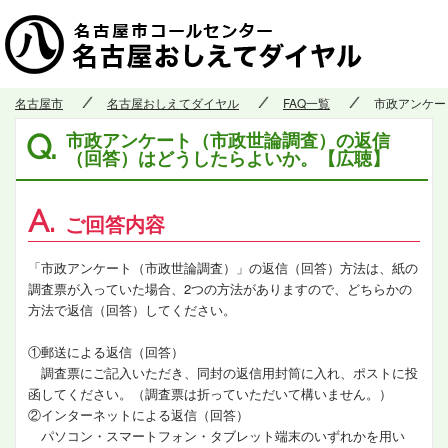
名古屋市
名古屋おしえてダイヤル
FAQ一覧
市政アンケー
市政アンケート（市政世論調査）の返信
Q.
（回答）はどうしたらよいか。【広聴】
A.
ご回答内容
「市政アンケート（市政世論調査）」の返信（回答）方法は、紙の
調査票が入っていた場合、2つの方法がありますので、どちらかの
方法で返信（回答）してください。
①郵送による返信（回答）
調査票にご記入いただき、同封の返信用封筒に入れ、ポストに投
函してください。（調査票は折っていただいて構いません。）
②インターネットによる返信（回答）
パソコン・スマートフォン・タブレット端末のいずれかを用い