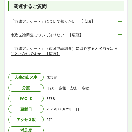
関連するご質問
「市政アンケート」について知りたい 【広聴】
市政世論調査について知りたい 【広聴】
「市政アンケート」（市政世論調査）に回答すると名前が出る
ことはないですか 【広聴】
人生の出来事
未設定
分類
市政
／
広報・広聴
／
広聴
FAQ ID
3788
更新日
2026年06月21日 (日)
アクセス数
379
満足度