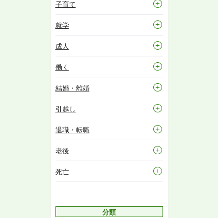
子育て
就学
成人
働く
結婚・離婚
引越し
退職・転職
老後
死亡
分類