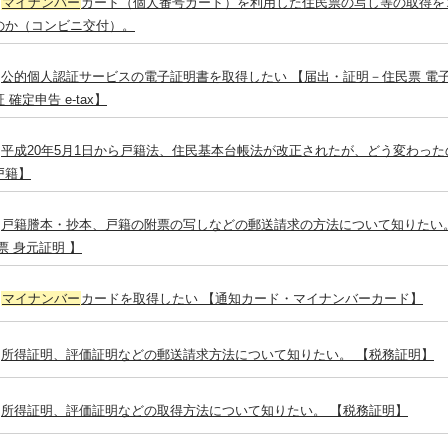
マイナンバー
カード（個人番号カード）を利用した住民票の写し等の取得を
のか（コンビニ交付）。
公的個人認証サービスの電子証明書を取得したい 【届出・証明－住民票 電子
 確定申告 e-tax】
平成20年5月1日から戸籍法、住民基本台帳法が改正されたが、どう変わった
戸籍】
戸籍謄本・抄本、戸籍の附票の写しなどの郵送請求の方法について知りたい。
票 身元証明 】
マイナンバー
カードを取得したい 【通知カード・マイナンバーカード】
所得証明、評価証明などの郵送請求方法について知りたい。 【税務証明】
所得証明、評価証明などの取得方法について知りたい。 【税務証明】