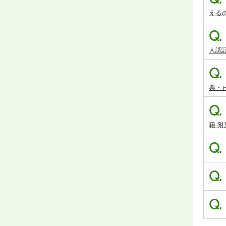
える
Q.
人認証
Q.
票・
Q.
籍 附
Q.
Q.
Q.