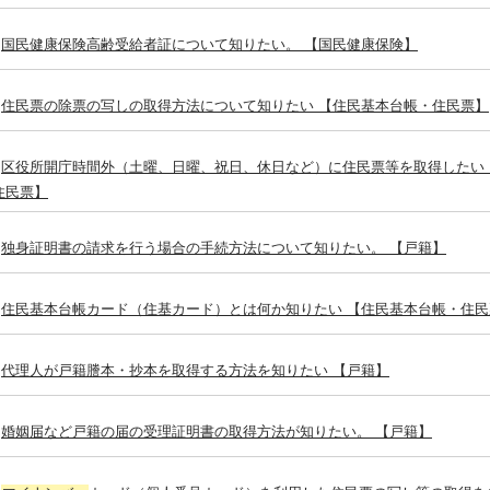
国民健康保険高齢受給者証について知りたい。 【国民健康保険】
住民票の除票の写しの取得方法について知りたい 【住民基本台帳・住民票】
区役所開庁時間外（土曜、日曜、祝日、休日など）に住民票等を取得したい
住民票】
独身証明書の請求を行う場合の手続方法について知りたい。 【戸籍】
住民基本台帳カード（住基カード）とは何か知りたい 【住民基本台帳・住民
代理人が戸籍謄本・抄本を取得する方法を知りたい 【戸籍】
婚姻届など戸籍の届の受理証明書の取得方法が知りたい。 【戸籍】