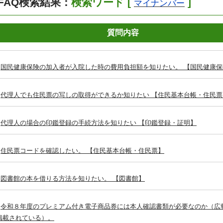
FAQ検索結果：
検索ワード [
]
マイナンバー
質問内容
国民健康保険の加入者が入院した時の費用負担額を知りたい。 【国民健康保
代理人でも住民票の写しの取得ができるか知りたい 【住民基本台帳・住民票
代理人の場合の印鑑登録の手続方法を知りたい 【印鑑登録・証明】
住民票コードを確認したい。 【住民基本台帳・住民票】
図書館の本を借りる方法を知りたい。 【図書館】
令和８年度のプレミアム付き電子商品券には本人確認書類が必要なのか（広
掲載されている）。