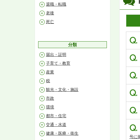
退職・転職
老後
死亡
Q.
分類
届出・証明
Q.
子育て・教育
産業
Q.
税
観光・文化・施設
Q.
市政
環境
Q.
都市・住宅
交通・水道
Q.
健康・医療・衛生
号に