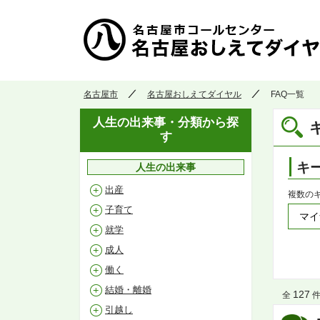
名古屋市
名古屋おしえてダイヤル
FAQ一覧
人生の出来事・分類から探
す
キ
人生の出来事
出産
複数の
子育て
就学
成人
働く
結婚・離婚
127
全
件 
引越し