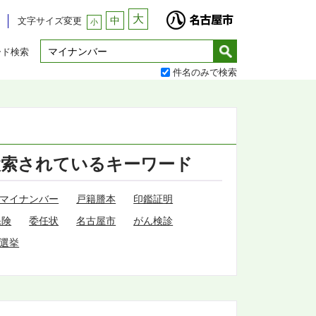
大
中
文字サイズ変更
小
ード検索
件名のみで検索
検索されているキーワード
マイナンバー
戸籍謄本
印鑑証明
保険
委任状
名古屋市
がん検診
選挙