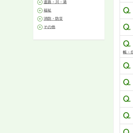
道路・川・港
Q.
福祉
消防・防災
Q.
その他
Q.
帳・
Q.
Q.
Q.
Q.
Q.